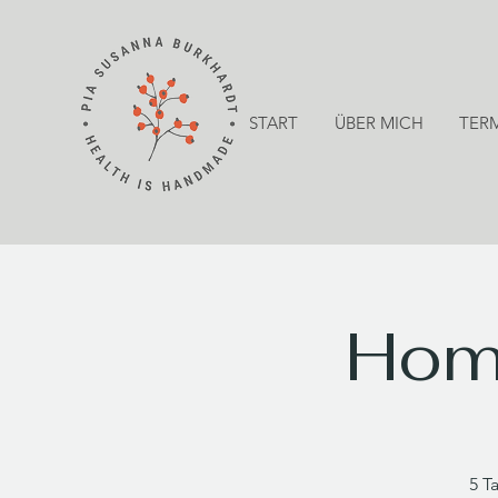
START
ÜBER MICH
TER
Hom
5 T