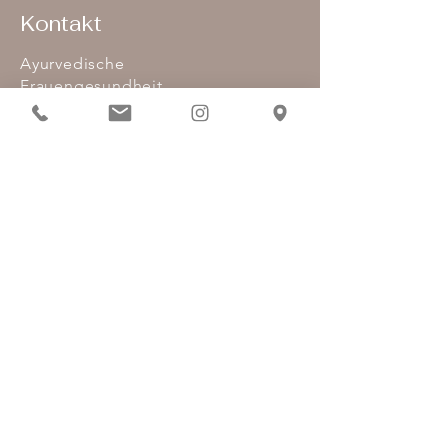
Kontakt
Ayurvedische
Frauengesundheit
Health is Handmade
Hospitalstraße 6
61440 Oberursel
Tel:
+49 177
566 5668
E-Mail:
pia@health-is-handmade.de
Impressum
I
Datenschutz