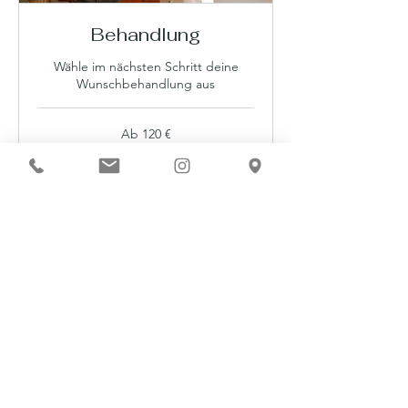
Behandlung
Wähle im nächsten Schritt deine
Wunschbehandlung aus
Ab
Ab 120 €
120
Euro
Service auswählen
Kontakt
Ayurvedische
Frauengesundheit
Health is Handmade
Hospitalstraße 6