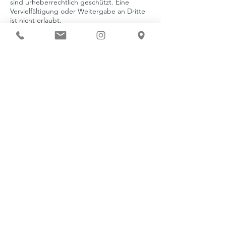
sind urheberrechtlich geschützt. Eine
Vervielfältigung oder Weitergabe an Dritte
ist nicht erlaubt.
7. Haftung & Schadensersatz
Jede Teilnehmerin trägt die volle
Verantwortung für sich und ihre
Entscheidungen.
Ich übernehme keine Haftung für Schäden,
die durch deine Teilnahme an meinen
Angeboten entstehen.
Rechtlicher Hinweis
Meine ayurvedischen Anwendungen und
Coachings dienen der Aktivierung der
Selbstheilungskräfte und ersetzen keine
ärztliche, heilpraktische oder
psychotherapeutische Behandlung.
8. Vertraulichkeit
Alle Informationen, die du mir während
unserer Zusammenarbeit anvertraust,
behandle ich absolut vertraulich – auch nach
Beendigung des Vertrags.